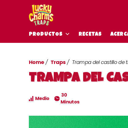
PRODUCTOS
RECETAS
ACERC
Home
Traps
Trampa del castillo de t
TRAMPA DEL CAS
30
Medio
Minutos