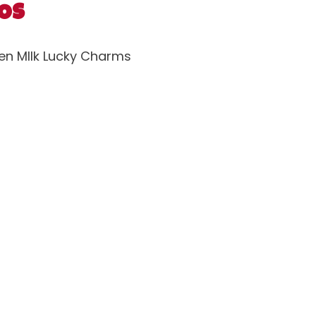
OS
een MIlk Lucky Charms