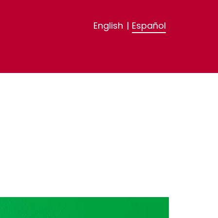
English
|
Español