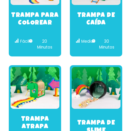
TRAMPA PARA
TRAMPA DE
COLOREAR
CAÍDA
Fácil
20
Medio
30
Minutos
Minutos
TRAMPA
TRAMPA DE
ATRAPA
SLIME