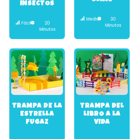
INSECTOS
Medio
30
Fácil
20
Minutos
Minutos
TRAMPA DE LA
TRAMPA DEL
ESTRELLA
LIBRO A LA
FUGAZ
VIDA