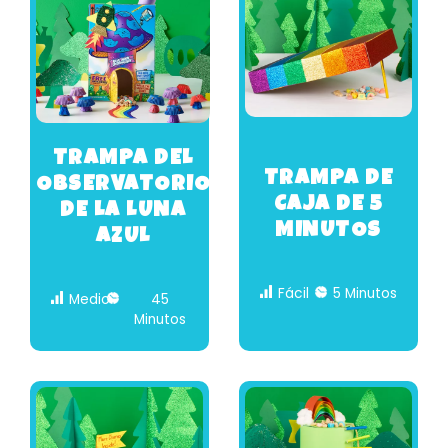
TRAMPA DEL
TRAMPA DE
OBSERVATORIO
CAJA DE 5
DE LA LUNA
MINUTOS
AZUL
Fácil
5 Minutos
Medio
45
Minutos