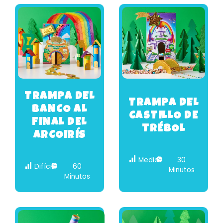
TRAMPA DEL
TRAMPA DEL
BANCO AL
CASTILLO DE
FINAL DEL
TRÉBOL
ARCOIRÍS
Medio
30
Difícil
60
Minutos
Minutos